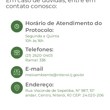
Em caso de dúvidas, entre em
contato conosco:
Horário de Atendimento do
Protocolo:
Segunda a Quinta
10h às 16h
Telefones:
(21) 2620-0403
Ramal: 338
E-mail
meioambiente@niteroi.rj.gov.br
Endereço:
Rua Visconde de Sepetiba, N° 987, 10°
andar, Centro, Niterói, RJ CEP: 24.020-206