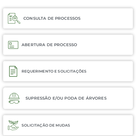
d
e
CONSULTA DE PROCESSOS
Ni
ABERTURA DE PROCESSO
te
ró
REQUERIMENTO E SOLICITAÇÕES
i
SUPRESSÃO E/OU PODA DE ÁRVORES
SOLICITAÇÃO DE MUDAS