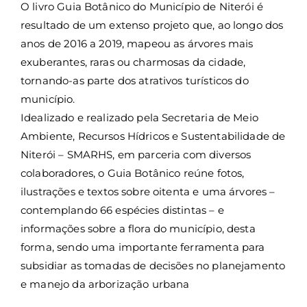
O livro Guia Botânico do Município de Niterói é
ei
resultado de um extenso projeto que, ao longo dos
anos de 2016 a 2019, mapeou as árvores mais
o
exuberantes, raras ou charmosas da cidade,
tornando-as parte dos atrativos turísticos do
A
município.
Idealizado e realizado pela Secretaria de Meio
m
Ambiente, Recursos Hídricos e Sustentabilidade de
Niterói – SMARHS, em parceria com diversos
bi
colaboradores, o Guia Botânico reúne fotos,
ilustrações e textos sobre oitenta e uma árvores –
e
contemplando 66 espécies distintas – e
informações sobre a flora do município, desta
nt
forma, sendo uma importante ferramenta para
subsidiar as tomadas de decisões no planejamento
e
e manejo da arborização urbana