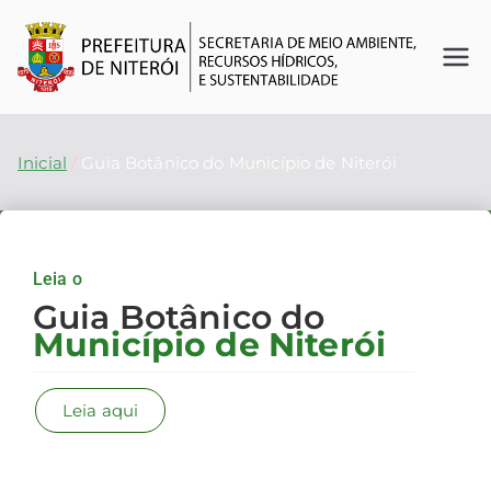
Se
O
futuro
cr
é
Inicial
Guia Botânico do Município de Niterói
agora
et
ar
Leia o
ia
Guia Botânico do
Município de Niterói
d
Leia aqui
e
M