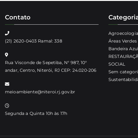
Contato
Categori
Agroecologi
(21) 2620-0403 Ramal: 338
Áreas Verdes
Bandeira Azu
RESTAURAÇÃ
Rua Visconde de Sepetiba, N° 987, 10°
SOCIAL
andar, Centro, Niterói, RJ CEP: 24.020-206
Sem categor
Sustentabili
meioambiente@niteroi.rj.gov.br
Segunda a Quinta 10h às 17h