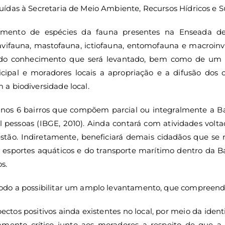
ídas à Secretaria de Meio Ambiente, Recursos Hídricos e S
tamento de espécies da fauna presentes na Enseada de J
 avifauna, mastofauna, ictiofauna, entomofauna e macro
do conhecimento que será levantado, bem como de um p
icipal e moradores locais a apropriação e a difusão dos
a biodiversidade local.
 nos 6 bairros que compõem parcial ou integralmente a Ba
l pessoas (IBGE, 2010). Ainda contará com atividades volta
stão. Indiretamente, beneficiará demais cidadãos que se 
de esportes aquáticos e do transporte marítimo dentro da B
s.
do a possibilitar um amplo levantamento, que compreenda 
ectos positivos ainda existentes no local, por meio da ident
samento crítico junto aos moradores a respeito de que a