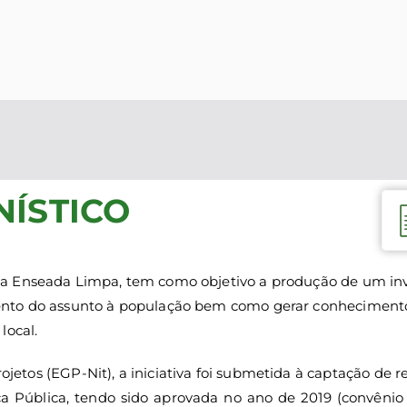
ecretaria de Meio Amb
uturo é agora
NÍSTICO
a Enseada Limpa, tem como objetivo a produção de um inv
ento do assunto à população bem como gerar conhecimento
local.
ojetos (EGP-Nit), a iniciativa foi submetida à captação de 
ça Pública, tendo sido aprovada no ano de 2019 (convênio