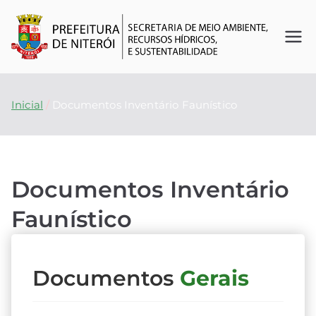
Se
O
futuro
cr
é
Inicial
Documentos Inventário Faunístico
agora
et
ar
Documentos Inventário
ia
Faunístico
d
e
Documentos
Gerais
M