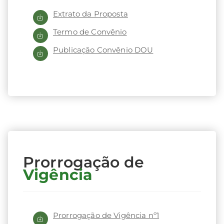
Extrato da Proposta
ei
Termo de Convênio
o
Publicação Convênio DOU
A
m
bi
e
Prorrogação de
Vigência
nt
e
Prorrogação de Vigência nº1