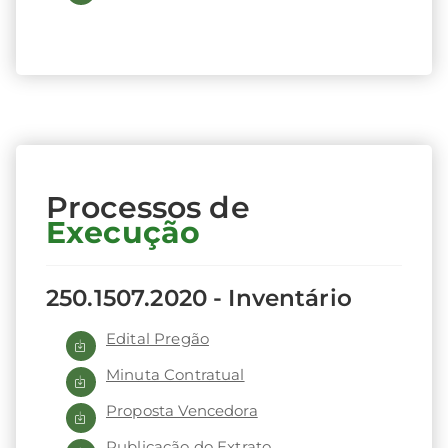
d
e
Ni
te
Processos de
ró
Execução
i
250.1507.2020 - Inventário
Edital Pregão
Minuta Contratual
Proposta Vencedora
Publicação do Extrato