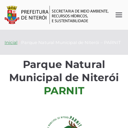
Se
O
futuro
cr
é
Inicial
Parque Natural Municipal de Niterói – PARNIT
agora
et
Parque Natural
ar
Municipal de Niterói
ia
PARNIT
d
e
M