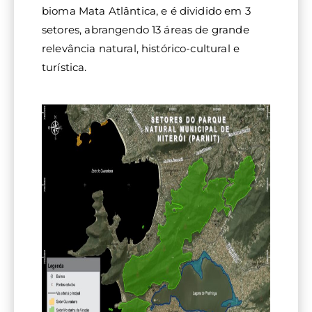
d
bioma Mata Atlântica, e é dividido em 3
setores, abrangendo 13 áreas de grande
e
relevância natural, histórico-cultural e
turística.
Ni
te
ró
i