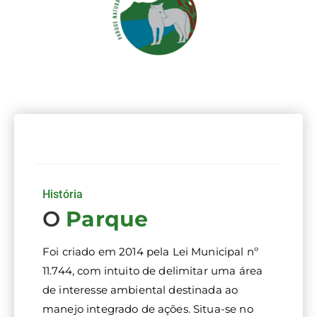
ei
o
A
m
bi
História
e
O
Parque
nt
Foi criado em 2014 pela Lei Municipal nº
11.744, com intuito de delimitar uma área
e
de interesse ambiental destinada ao
manejo integrado de ações. Situa-se no