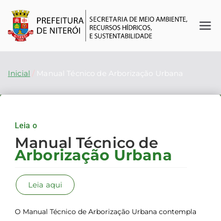
Se
O
futuro
cr
é
Inicial
Manual Técnico de Arborização Urbana
agora
et
ar
Leia o
ia
Manual Técnico de
Arborização Urbana
d
Leia aqui
e
M
O Manual Técnico de Arborização Urbana contempla