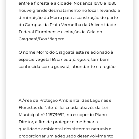
d
entre a floresta e a cidade. Nos anos 1970 e 1980
houve grande desmatamento no local, levando à
e
diminuição do Morro para a construção de parte
do Campus da Praia Vermelha da Universidade
Ni
Federal Fluminense e criação da Orla do
Gragoatá/Boa Viagem.
te
O nome Morro do Gragoatá está relacionado à
espécie vegetal
Bromelia pinguin
, também
ró
conhecida como gravatá, abundante na região.
i
A Área de Proteção Ambiental das Lagunas e
Florestas de Niterói foi criada através da Lei
Municipal nº 1.157/1992, no escopo do Plano
Diretor, a fim de proteger e melhorar a
qualidade ambiental dos sistemas naturais e
proporcionar um adequado desenvolvimento