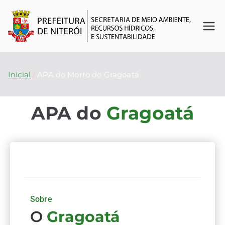
Se
O
futuro
cr
é
Inicial
APA do Morro do Gragoatá
agora
et
APA do
Gragoatá
ar
ia
d
e
Sobre
O
Gragoatá
M