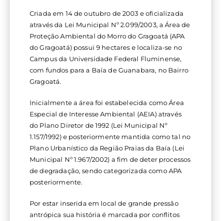
Criada em 14 de outubro de 2003 e oficializada
ei
através da Lei Municipal Nº 2.099/2003, a Área de
Proteção Ambiental do Morro do Gragoatá (APA
o
do Gragoatá) possui 9 hectares e localiza-se no
Campus da Universidade Federal Fluminense,
A
com fundos para a Baía de Guanabara, no Bairro
Gragoatá.
m
Inicialmente a área foi estabelecida como Área
Especial de Interesse Ambiental (AEIA) através
bi
do Plano Diretor de 1992 (Lei Municipal Nº
1.157/1992) e posteriormente mantida como tal no
e
Plano Urbanístico da Região Praias da Baía (Lei
Municipal Nº 1.967/2002) a fim de deter processos
nt
de degradação, sendo categorizada como APA
posteriormente.
e
Por estar inserida em local de grande pressão
antrópica sua história é marcada por conflitos