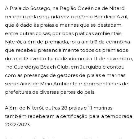
d
A Praia do Sossego, na Região Oceânica de Niterói,
e
recebeu pela segunda vez o prêmio Bandeira Azul,
que é dado às praias e marinas que se destacam,
Ni
entre outras coisas, por boas práticas ambientais.
Niterói, além de premiada, foi a anfitriã da cerimônia
te
que recebeu presencialmente todos os premiados
do ano. O evento foi realizado no dia 11 de novembro,
ró
no Guarderya Beach Club, em Jurujuba e contou
com as presenças de gestores de praias e marinas,
i
secretários de Meio Ambiente e representantes de
prefeituras de diversas partes do país.
Além de Niterói, outras 28 praias e 11 marinas
também receberam a certificação para a temporada
2022/2023.