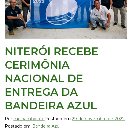
ei
o
A
NITERÓI RECEBE
m
CERIMÔNIA
bi
NACIONAL DE
e
ENTREGA DA
nt
BANDEIRA AZUL
e
Por
meioambiente
Postado em
29 de novembro de 2022
Postado em
Bandeira Azul