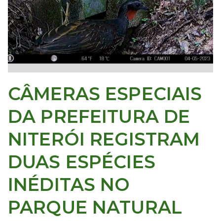
ei
o
A
CÂMERAS ESPECIAIS
m
DA PREFEITURA DE
bi
NITERÓI REGISTRAM
e
DUAS ESPÉCIES
nt
INÉDITAS NO
e
PARQUE NATURAL