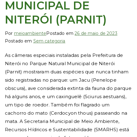
d
MUNICIPAL DE
e
NITERÓI (PARNIT)
Ni
Por
meioambiente
Postado em
26 de maio de 2023
Postado em
Sem categoria
te
As câmeras especiais instaladas pela Prefeitura de
ró
Niterói no Parque Natural Municipal de Niterói
(Parnit) mostraram duas espécies que nunca tinham
i
sido registradas no parque: um Jacu (Penelope
obscura), ave considerada extinta da fauna do parque
há alguns anos, e um caxinguelê (Sciurus aestuans),
um tipo de roedor. Também foi flagrado um
cachorro do mato (Cerdocyon thous) passeando na
mata. A Secretaria Municipal de Meio Ambiente,
Recursos Hídricos e Sustentabilidade (SMARHS) está