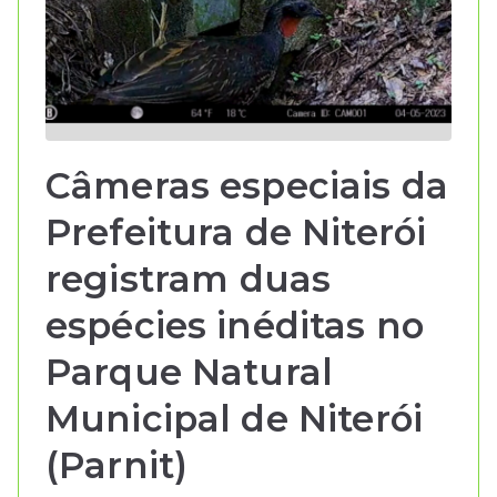
ei
o
A
Câmeras especiais da
m
Prefeitura de Niterói
bi
registram duas
espécies inéditas no
e
Parque Natural
nt
Municipal de Niterói
e
(Parnit)