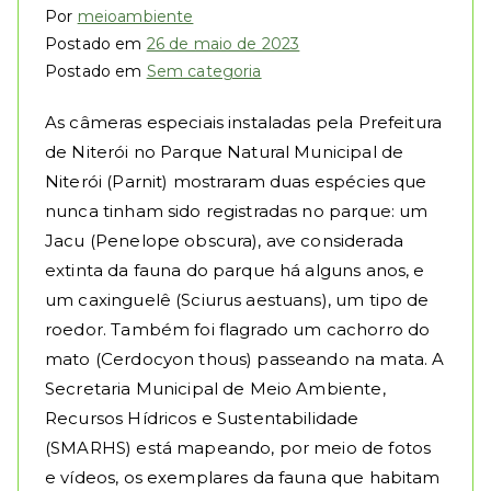
d
Por
meioambiente
Postado em
26 de maio de 2023
e
Postado em
Sem categoria
Ni
As câmeras especiais instaladas pela Prefeitura
de Niterói no Parque Natural Municipal de
te
Niterói (Parnit) mostraram duas espécies que
nunca tinham sido registradas no parque: um
ró
Jacu (Penelope obscura), ave considerada
extinta da fauna do parque há alguns anos, e
i
um caxinguelê (Sciurus aestuans), um tipo de
roedor. Também foi flagrado um cachorro do
mato (Cerdocyon thous) passeando na mata. A
Secretaria Municipal de Meio Ambiente,
Recursos Hídricos e Sustentabilidade
(SMARHS) está mapeando, por meio de fotos
e vídeos, os exemplares da fauna que habitam