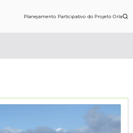
Planejamento Participativo do Projeto Orla
biente de Niterói