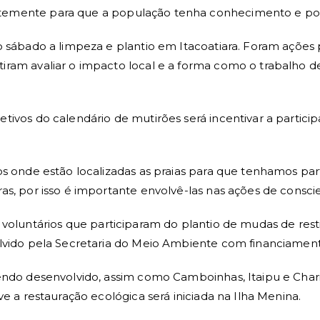
temente para que a população tenha conhecimento e poss
no sábado a limpeza e plantio em Itacoatiara. Foram açõe
ram avaliar o impacto local e a forma como o trabalho de
tivos do calendário de mutirões será incentivar a partic
s onde estão localizadas as praias para que tenhamos part
as, por isso é importante envolvê-las nas ações de consci
voluntários que participaram do plantio de mudas de rest
volvido pela Secretaria do Meio Ambiente com financiame
sendo desenvolvido, assim como Camboinhas, Itaipu e Chari
e a restauração ecológica será iniciada na Ilha Menina.