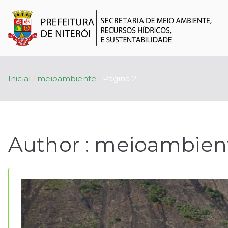
S
O f
Inicial
meioambiente
Página 2
Author :
meioambien