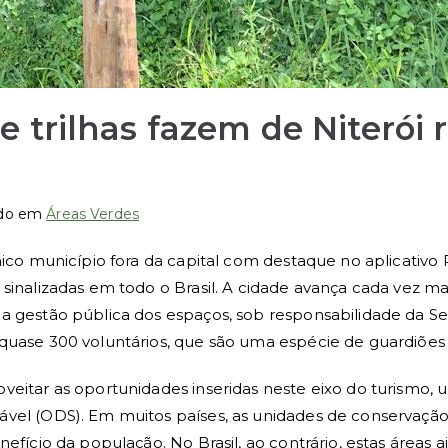
 trilhas fazem de Niterói 
do em
Áreas Verdes
único município fora da capital com destaque no aplicativ
 sinalizadas em todo o Brasil. A cidade avança cada vez ma
da gestão pública dos espaços, sob responsabilidade da S
quase 300 voluntários, que são uma espécie de guardiões d
eitar as oportunidades inseridas neste eixo do turismo, u
tável (ODS). Em muitos países, as unidades de conservaç
nefício da população. No Brasil, ao contrário, estas área