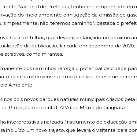
 Frente Nacional de Prefeitos, tenho me empenhado em in
ação do meio ambiente e mitigação da emissão de gases
u, simplesmente, não teremos caminho”, destaca o prefeito
o Guia de Trilhas, que deverá ser lançado no próximo an
atualização da publicação, lançada em dezembro de 2020,
os atrativos, como mirantes.
manente dos caminhos reforça o potencial da cidade para o
to para os niteroienses como para visitantes que percorre
Meio Ambiente.
 nos dois novos parques naturais municipais criados pela 
a de Proteção Ambiental (APA) do Morro do Gragoatá.
lha interpretativa sinalizada (instrumento de educação a
rá incluído um novo trajeto, que levará o visitante para 