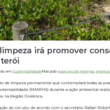
 limpeza irá promover con
terói
ado em
Sustentabilidade
Marcado
espécies de restinga
,
limpeza 
to de limpeza permanente que contemplará todas as praias 
ustentabilidade (SMARHS) durante a ação ambiental reali
ra, na Região Oceânica.
ação do circuito, de acordo com o secretário Rafael Robert